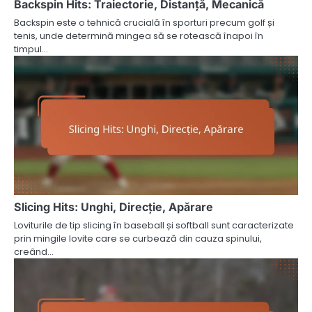
Backspin Hits: Traiectorie, Distanță, Mecanică
Backspin este o tehnică crucială în sporturi precum golf și
tenis, unde determină mingea să se rotească înapoi în
timpul…
Slicing Hits: Unghi, Direcție, Apărare
Loviturile de tip slicing în baseball și softball sunt caracterizate
prin mingile lovite care se curbează din cauza spinului,
creând…