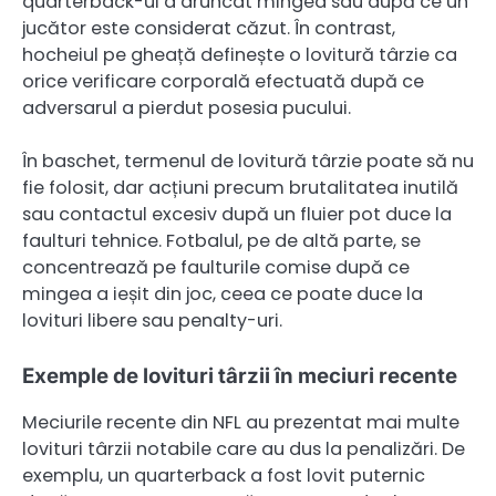
quarterback-ul a aruncat mingea sau după ce un
jucător este considerat căzut. În contrast,
hocheiul pe gheață definește o lovitură târzie ca
orice verificare corporală efectuată după ce
adversarul a pierdut posesia pucului.
În baschet, termenul de lovitură târzie poate să nu
fie folosit, dar acțiuni precum brutalitatea inutilă
sau contactul excesiv după un fluier pot duce la
faulturi tehnice. Fotbalul, pe de altă parte, se
concentrează pe faulturile comise după ce
mingea a ieșit din joc, ceea ce poate duce la
lovituri libere sau penalty-uri.
Exemple de lovituri târzii în meciuri recente
Meciurile recente din NFL au prezentat mai multe
lovituri târzii notabile care au dus la penalizări. De
exemplu, un quarterback a fost lovit puternic