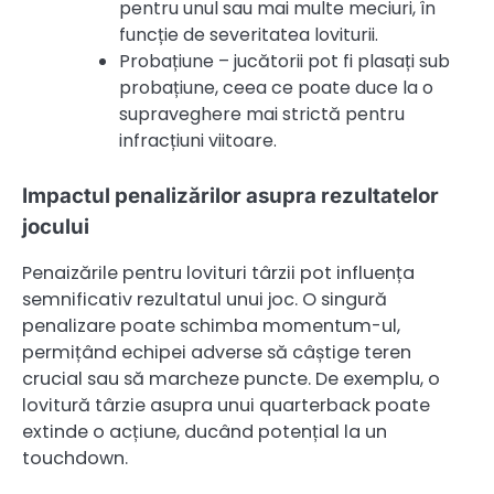
pentru unul sau mai multe meciuri, în
funcție de severitatea loviturii.
Probațiune – jucătorii pot fi plasați sub
probațiune, ceea ce poate duce la o
supraveghere mai strictă pentru
infracțiuni viitoare.
Impactul penalizărilor asupra rezultatelor
jocului
Penaizările pentru lovituri târzii pot influența
semnificativ rezultatul unui joc. O singură
penalizare poate schimba momentum-ul,
permițând echipei adverse să câștige teren
crucial sau să marcheze puncte. De exemplu, o
lovitură târzie asupra unui quarterback poate
extinde o acțiune, ducând potențial la un
touchdown.