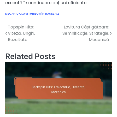
execută în continuare acțiuni eficiente.
MECANICA LOVITURILOR ÎN BASEBALL
Topspin Hits:
Lovitura Câștigătoare:
Post
Viteză, Unghi,
Semnificație, Strategie,
navigation
Rezultate
Mecanică
Related Posts