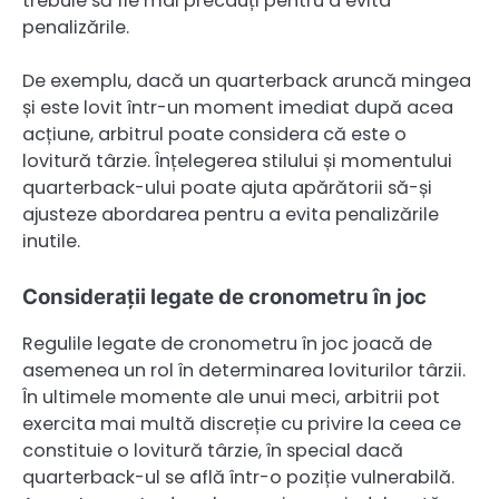
trebuie să fie mai precauți pentru a evita
penalizările.
De exemplu, dacă un quarterback aruncă mingea
și este lovit într-un moment imediat după acea
acțiune, arbitrul poate considera că este o
lovitură târzie. Înțelegerea stilului și momentului
quarterback-ului poate ajuta apărătorii să-și
ajusteze abordarea pentru a evita penalizările
inutile.
Considerații legate de cronometru în joc
Regulile legate de cronometru în joc joacă de
asemenea un rol în determinarea loviturilor târzii.
În ultimele momente ale unui meci, arbitrii pot
exercita mai multă discreție cu privire la ceea ce
constituie o lovitură târzie, în special dacă
quarterback-ul se află într-o poziție vulnerabilă.