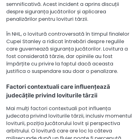
semnificativă. Acest incident a aprins discuții
despre siguranța jucătorilor și aplicarea
penalizărilor pentru lovituri târzii.
În NHL, o lovitură controversată în timpul finalelor
Cupei Stanley a ridicat întrebări despre regulile
care guvernează siguranța jucătorilor. Lovitura a
fost considerată târzie, dar opiniile au fost
împărțite cu privire la faptul dacă aceasta
justifica o suspendare sau doar o penalizare.
Factori contextuali care influențează
judecățile privind loviturile târzii
Mai mulți factori contextuali pot influența
judecata privind loviturile târzii, inclusiv momentul
loviturii, poziția jucătorului lovit și perspectiva
arbitrului. O lovitură care are loc la câteva
milisecunde după un fluier poate fi percepută