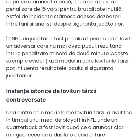
după ce a aruncat o pasă, ceea ce a dus la o
penalizare de 15 yarzi pentru brutalitate inutilă.
Astfel de incidente stârnesc adesea dezbateri
între fani și analiști despre siguranța jucătorilor.
În NHL, un jucător a fost penalizat pentru că a lovit
un adversar care nu mai avea pucul, rezultând
într-o penalizare minoră de două minute. Aceste
exemple evidențiază modul în care loviturile târzii
pot influența rezultatele jocului și siguranța
jucătorilor.
Instanțe istorice de lovituri târzii
controversate
Una dintre cele mai infame lovituri târzii a avut loc
în timpul unui meci de playoff în NFL, unde un
quarterback a fost lovit după ce a aruncat clar
mingea, ceea ce a dus la o accidentare