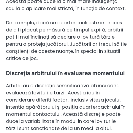
Aceasta poate duce la o mai mare indulgență
sau la o aplicare mai strictă, în funcție de context.
De exemplu, dacă un quarterback este în proces
de a fi placat pe măsură ce timpul expiră, arbitrii
pot fi mai înclinați să declare o lovitură târzie
pentru a proteja jucătorul. Jucătorii ar trebui să fie
conștienți de aceste nuanțe, în special în situații
critice de joc.
Discreția arbitrului în evaluarea momentului
Arbitrii au o discreție semnificativă atunci când
evaluează loviturile târzii. Aceștia iau în
considerare diferiți factori, inclusiv viteza jocului,
intenția apărătorului și poziția quarterback-ului în
momentul contactului. Această discreție poate
duce la variabilitate în modul în care loviturile
târzii sunt sancționate de la un meci la altul.