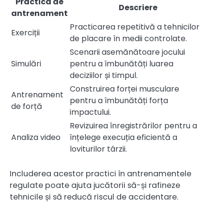
Practica de
Descriere
antrenament
Practicarea repetitivă a tehnicilor
Exerciții
de placare în medii controlate.
Scenarii asemănătoare jocului
Simulări
pentru a îmbunătăți luarea
deciziilor și timpul.
Construirea forței musculare
Antrenament
pentru a îmbunătăți forța
de forță
impactului.
Revizuirea înregistrărilor pentru a
Analiza video
înțelege execuția eficientă a
loviturilor târzii.
Includerea acestor practici în antrenamentele
regulate poate ajuta jucătorii să-și rafineze
tehnicile și să reducă riscul de accidentare.