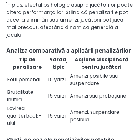
În plus, efectul psihologic asupra jucătorilor poate
altera performanța lor. Știind că penalizările pot
duce la eliminări sau amenzi, jucătorii pot juca
mai precaut, afectând dinamica generală a
jocului.
Analiza comparativă a aplicării penalizărilor
Tip de
Yardaj
Acțiune disciplinară
penalizare
tipic
pentru jucători
Amenzi posibile sau
Foul personal
15 yarzi
suspendare
Brutalitate
15 yarzi
Amenzi sau probațiune
inutilă
Lovirea
Amenzi, suspendare
quarterback-
15 yarzi
posibilă
ului
Studii de caz ale penalizărilor notabile