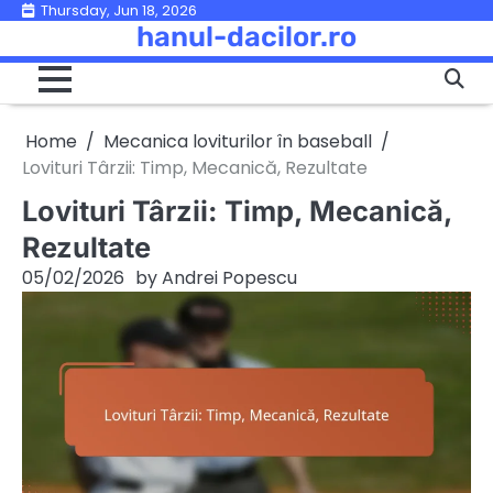
Skip
Thursday, Jun 18, 2026
hanul-dacilor.ro
to
content
Home
Mecanica loviturilor în baseball
Lovituri Târzii: Timp, Mecanică, Rezultate
Lovituri Târzii: Timp, Mecanică,
Rezultate
05/02/2026
by
Andrei Popescu