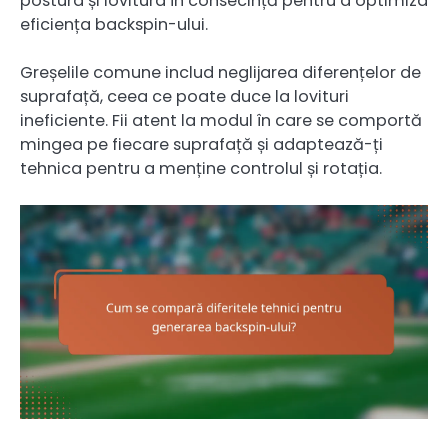
postura și lovitura în consecință pentru a optimiza
eficiența backspin-ului.
Greșelile comune includ neglijarea diferențelor de
suprafață, ceea ce poate duce la lovituri
ineficiente. Fii atent la modul în care se comportă
mingea pe fiecare suprafață și adaptează-ți
tehnica pentru a menține controlul și rotația.