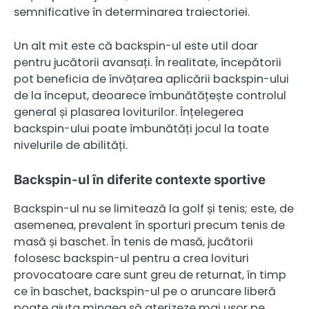
semnificative în determinarea traiectoriei.
Un alt mit este că backspin-ul este util doar
pentru jucătorii avansați. În realitate, începătorii
pot beneficia de învățarea aplicării backspin-ului
de la început, deoarece îmbunătățește controlul
general și plasarea loviturilor. Înțelegerea
backspin-ului poate îmbunătăți jocul la toate
nivelurile de abilități.
Backspin-ul în diferite contexte sportive
Backspin-ul nu se limitează la golf și tenis; este, de
asemenea, prevalent în sporturi precum tenis de
masă și baschet. În tenis de masă, jucătorii
folosesc backspin-ul pentru a crea lovituri
provocatoare care sunt greu de returnat, în timp
ce în baschet, backspin-ul pe o aruncare liberă
poate ajuta mingea să aterizeze mai ușor pe