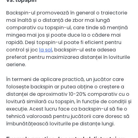
Backspin-ul promovează în general o traiectorie
mai înaltă și o distanță de zbor mai lungă
comparativ cu topspin-ul, care tinde să mențină
mingea mai jos și poate duce la o cădere mai
rapidă. Deși topspin-ul poate fi eficient pentru
control și joc
la sol
, backspin-ul este adesea
preferat pentru maximizarea distanței în loviturile
aeriene.
În termeni de aplicare practică, un jucător care
folosește backspin ar putea obține o creștere a
distanței de aproximativ 10-20% comparativ cu o
lovitură similară cu topspin, în funcție de condiții și
execuție. Acest lucru face ca backspin-ul să fie o
tehnică valoroasă pentru jucătorii care doresc să
îmbunătățească loviturile pe distanțe lungi.