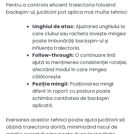
Pentru a controla eficient traiectoria folosind
backspin-ul, jucătorii pot aplica mai multe tehnici:
Unghiul de atac:
Ajustarea unghiului la
care clubul sau racheta lovește mingea
poate îmbunătăți backspin-ul și
influența traiectoria.
Follow-through:
O continuare lină
ajută la menținerea consistenței rotației,
afectând modul în care mingea
călătorește.
Poziția mingii:
Poziționarea mingii
diferit în raport cu postura poate
schimba cantitatea de backspin
aplicată.
Exersarea acestor tehnici poate ajuta jucătorii să
obțină traiectoria dorită, minimizând riscul de