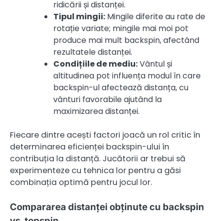
ridicării și distanței.
Tipul mingii:
Mingile diferite au rate de
rotație variate; mingile mai moi pot
produce mai mult backspin, afectând
rezultatele distanței.
Condițiile de mediu:
Vântul și
altitudinea pot influența modul în care
backspin-ul afectează distanța, cu
vânturi favorabile ajutând la
maximizarea distanței.
Fiecare dintre acești factori joacă un rol critic în
determinarea eficienței backspin-ului în
contribuția la distanță. Jucătorii ar trebui să
experimenteze cu tehnica lor pentru a găsi
combinația optimă pentru jocul lor.
Compararea distanței obținute cu backspin
vs. topspin