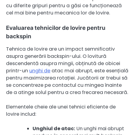
cu diferite gripuri pentru a găsi ce funcționează
cel mai bine pentru mecanica lor de lovire.
Evaluarea tehnicilor de lovire pentru
backspin
Tehnica de lovire are un impact semnificativ
asupra generării backspin-ului. O lovitură
descendentă asupra mingii, obținută de obicei
printr-un
unghi de
atac mai abrupt, este esențială
pentru maximizarea rotației. Jucătorii ar trebui să
se concentreze pe contactul cu mingea înainte
de a atinge solul pentru a crea frecarea necesară.
Elementele cheie ale unei tehnici eficiente de
lovire includ:
Unghiul de atac:
Un unghi mai abrupt