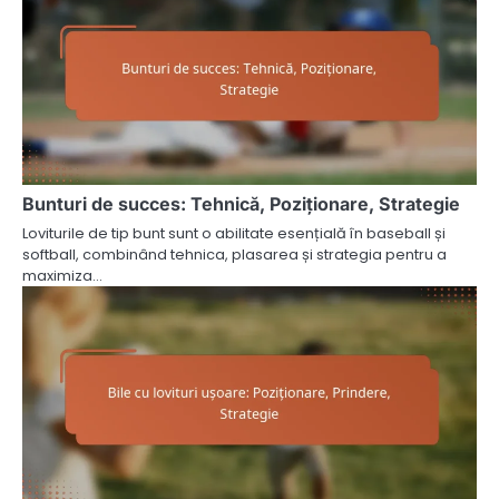
Bunturi de succes: Tehnică, Poziționare, Strategie
Loviturile de tip bunt sunt o abilitate esențială în baseball și
softball, combinând tehnica, plasarea și strategia pentru a
maximiza…