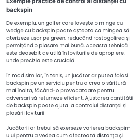
Exemple practice de control al distanței cu
backspin
De exemplu, un golfer care lovește o minge cu
wedge cu backspin poate aștepta ca mingea să
aterizeze ușor pe green, reducând rostogolirea și
permițând o plasare mai bună. Această tehnică
este deosebit de utilă în loviturile de apropiere,
unde precizia este crucială.
În mod similar, în tenis, un jucător ar putea folosi
backspin pe un serviciu pentru a crea o săritură
mai înaltă, făcând-o provocatoare pentru
adversari să returneze eficient. Ajustarea cantității
de backspin poate ajuta la controlul distanței și
plasării loviturii.
Jucătorii ar trebui să exerseze varierea backspin-
ului pentru a vedea cum afectează distanța și