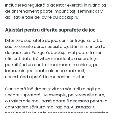
Includerea regulată a acestor exerciții în rutina ta
de antrenament poate îmbunătăți semnificativ
abilitățile tale de lovire cu backspin.
Ajustări pentru diferite suprafețe de joc
Diferitele suprafețe de joc, cum ar fi zgura, iarba
sau terenurile dure, necesită ajustări în tehnica ta
de backspin. Pe zgură, backspin-ul poate fi mai
eficient datorită vitezei mai lente a suprafeței,
permițând un control mai mare. În schimb, pe
iarba, mingea poate aluneca mai mult,
necesitând ajustări în mecanica loviturii.
Consideră înălțimea și viteza săriturii mingii pe
fiecare suprafață. De exemplu, pe terenurile dure,
o traiectorie mai joasă poate fi necesară pentru a
contracara săritura mai rapidă. Ajustează-ți