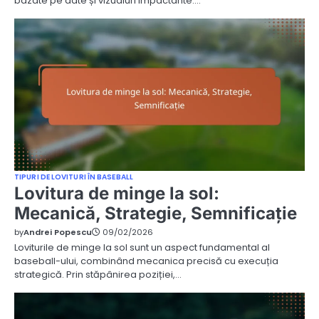
bazate pe date și vizualuri impactante.…
TIPURI DE LOVITURI ÎN BASEBALL
Lovitura de minge la sol:
Mecanică, Strategie, Semnificație
by
Andrei Popescu
09/02/2026
Loviturile de minge la sol sunt un aspect fundamental al
baseball-ului, combinând mecanica precisă cu execuția
strategică. Prin stăpânirea poziției,…