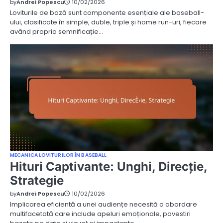
by
Andrei Popescu
10/02/2026
Loviturile de bază sunt componente esențiale ale baseball-
ului, clasificate în simple, duble, triple și home run-uri, fiecare
având propria semnificație…
MECANICA LOVITURILOR ÎN BASEBALL
Hituri Captivante: Unghi, Direcție,
Strategie
by
Andrei Popescu
10/02/2026
Implicarea eficientă a unei audiențe necesită o abordare
multifacetată care include apeluri emoționale, povestiri