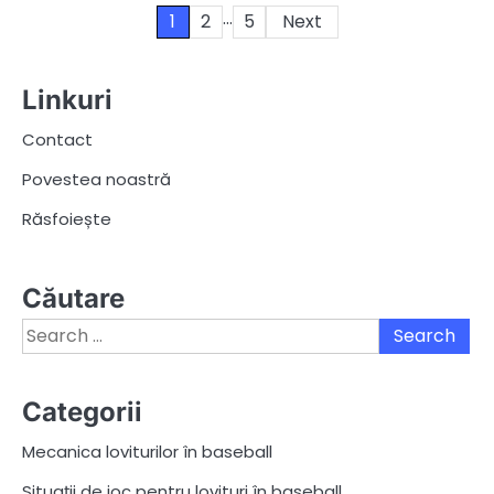
…
Posts
1
2
5
Next
pagination
Linkuri
Contact
Povestea noastră
Răsfoiește
Căutare
Search
for:
Categorii
Mecanica loviturilor în baseball
Situații de joc pentru lovituri în baseball