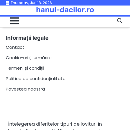
Skip
Thursday, Jun 18, 2026
hanul-dacilor.ro
to
content
Informații legale
Contact
Cookie-uri și urmărire
Termeni și condiții
Politica de confidențialitate
Povestea noastră
Înțelegerea diferitelor tipuri de lovituri în