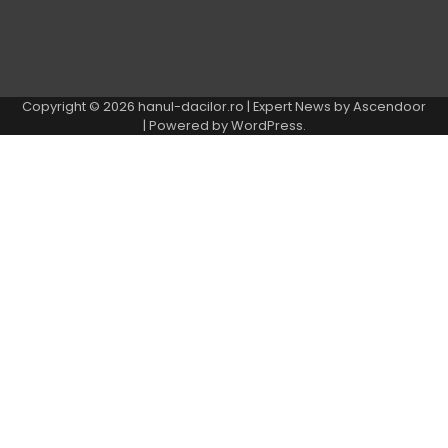
Copyright © 2026
hanul-dacilor.ro
| Expert News by
Ascendoor
| Powered by
WordPress
.