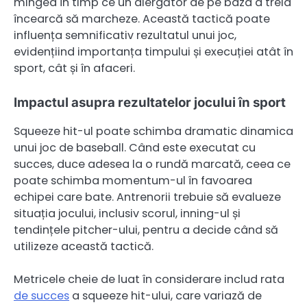
mingea în timp ce un alergător de pe baza a treia
încearcă să marcheze. Această tactică poate
influența semnificativ rezultatul unui joc,
evidențiind importanța timpului și execuției atât în
sport, cât și în afaceri.
Impactul asupra rezultatelor jocului în sport
Squeeze hit-ul poate schimba dramatic dinamica
unui joc de baseball. Când este executat cu
succes, duce adesea la o rundă marcată, ceea ce
poate schimba momentum-ul în favoarea
echipei care bate. Antrenorii trebuie să evalueze
situația jocului, inclusiv scorul, inning-ul și
tendințele pitcher-ului, pentru a decide când să
utilizeze această tactică.
Metricele cheie de luat în considerare includ rata
de succes
a squeeze hit-ului, care variază de