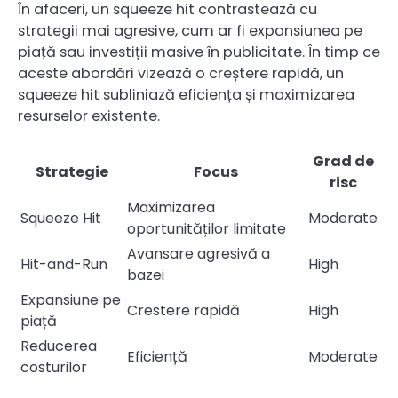
În afaceri, un squeeze hit contrastează cu
strategii mai agresive, cum ar fi expansiunea pe
piață sau investiții masive în publicitate. În timp ce
aceste abordări vizează o creștere rapidă, un
squeeze hit subliniază eficiența și maximizarea
resurselor existente.
Grad de
Strategie
Focus
risc
Maximizarea
Squeeze Hit
Moderate
oportunităților limitate
Avansare agresivă a
Hit-and-Run
High
bazei
Expansiune pe
Crestere rapidă
High
piață
Reducerea
Eficiență
Moderate
costurilor