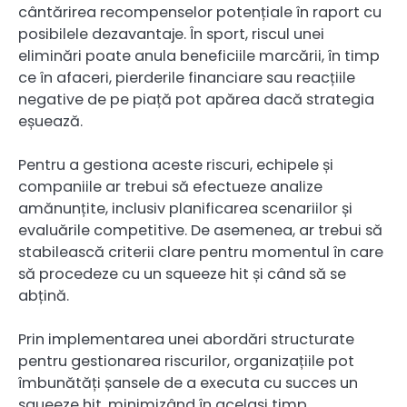
cântărirea recompenselor potențiale în raport cu
posibilele dezavantaje. În sport, riscul unei
eliminări poate anula beneficiile marcării, în timp
ce în afaceri, pierderile financiare sau reacțiile
negative de pe piață pot apărea dacă strategia
eșuează.
Pentru a gestiona aceste riscuri, echipele și
companiile ar trebui să efectueze analize
amănunțite, inclusiv planificarea scenariilor și
evaluările competitive. De asemenea, ar trebui să
stabilească criterii clare pentru momentul în care
să procedeze cu un squeeze hit și când să se
abțină.
Prin implementarea unei abordări structurate
pentru gestionarea riscurilor, organizațiile pot
îmbunătăți șansele de a executa cu succes un
squeeze hit, minimizând în același timp