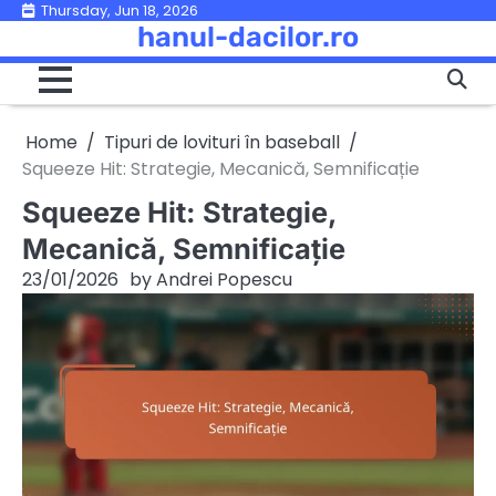
Skip
Thursday, Jun 18, 2026
hanul-dacilor.ro
to
content
Home
Tipuri de lovituri în baseball
Squeeze Hit: Strategie, Mecanică, Semnificație
Squeeze Hit: Strategie,
Mecanică, Semnificație
23/01/2026
by
Andrei Popescu