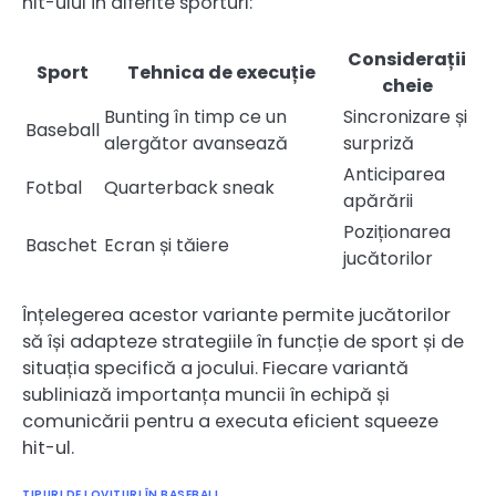
hit-ului în diferite sporturi:
Considerații
Sport
Tehnica de execuție
cheie
Bunting în timp ce un
Sincronizare și
Baseball
alergător avansează
surpriză
Anticiparea
Fotbal
Quarterback sneak
apărării
Poziționarea
Baschet
Ecran și tăiere
jucătorilor
Înțelegerea acestor variante permite jucătorilor
să își adapteze strategiile în funcție de sport și de
situația specifică a jocului. Fiecare variantă
subliniază importanța muncii în echipă și
comunicării pentru a executa eficient squeeze
hit-ul.
TIPURI DE LOVITURI ÎN BASEBALL