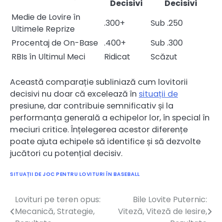
Decisivi
Decisivi
Medie de Lovire în
.300+
Sub .250
Ultimele Reprize
Procentaj de On-Base
.400+
Sub .300
RBIs în Ultimul Meci
Ridicat
Scăzut
Această comparație subliniază cum lovitorii
decisivi nu doar că excelează în
situații de
presiune, dar contribuie semnificativ și la
performanța generală a echipelor lor, în special în
meciuri critice. Înțelegerea acestor diferențe
poate ajuta echipele să identifice și să dezvolte
jucători cu potențial decisiv.
SITUAȚII DE JOC PENTRU LOVITURI ÎN BASEBALL
Lovituri pe teren opus:
Bile Lovite Puternic:
Post
Mecanică, Strategie,
Viteză, Viteză de Iesire,
navigation