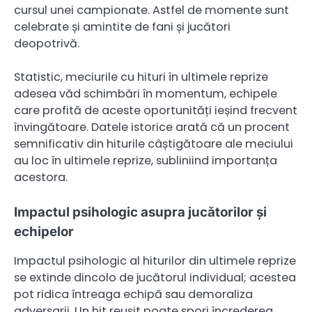
cursul unei campionate. Astfel de momente sunt
celebrate și amintite de fani și jucători
deopotrivă.
Statistic, meciurile cu hituri în ultimele reprize
adesea văd schimbări în momentum, echipele
care profită de aceste oportunități ieșind frecvent
învingătoare. Datele istorice arată că un procent
semnificativ din hiturile câștigătoare ale meciului
au loc în ultimele reprize, subliniind importanța
acestora.
Impactul psihologic asupra jucătorilor și
echipelor
Impactul psihologic al hiturilor din ultimele reprize
se extinde dincolo de jucătorul individual; acestea
pot ridica întreaga echipă sau demoraliza
adversarii. Un hit reușit poate spori încrederea