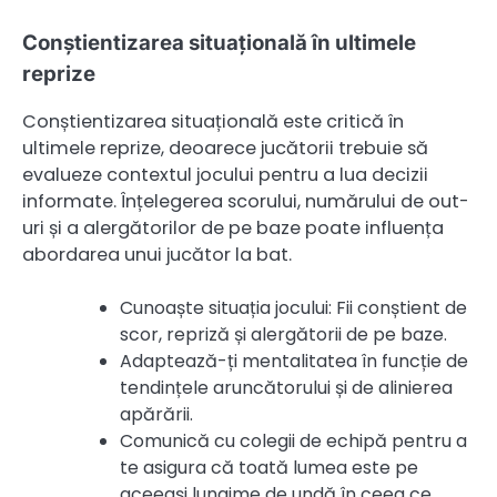
Conștientizarea situațională în ultimele
reprize
Conștientizarea situațională este critică în
ultimele reprize, deoarece jucătorii trebuie să
evalueze contextul jocului pentru a lua decizii
informate. Înțelegerea scorului, numărului de out-
uri și a alergătorilor de pe baze poate influența
abordarea unui jucător la bat.
Cunoaște situația jocului: Fii conștient de
scor, repriză și alergătorii de pe baze.
Adaptează-ți mentalitatea în funcție de
tendințele aruncătorului și de alinierea
apărării.
Comunică cu colegii de echipă pentru a
te asigura că toată lumea este pe
aceeași lungime de undă în ceea ce