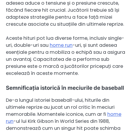
adesea aduce o tensiune și o presiune crescute,
făcând fiecare hit crucial. Jucătorii trebuie să își
adapteze strategiile pentru a face față mizei
crescute asociate cu situațiile din ultimele reprize.
Aceste hituri pot lua diverse forme, inclusiv single-
uri, double-uri sau
home run
-uri, și sunt adesea
esențiale pentru a mobiliza o echipă sau a asigura
un avantaj. Capacitatea de a performa sub
presiune este o marcă a jucătorilor pricepuți care
excelează în aceste momente.
Semnificația istorică în meciurile de baseball
De-a lungul istoriei baseball-ului, hiturile din
ultimele reprize au jucat un rol critic în meciuri
memorabile. Momentele iconice, cum ar fi
home
run
-ul lui Kirk Gibson în World Series din 1988,
demonstrează cum un singur hit poate schimba