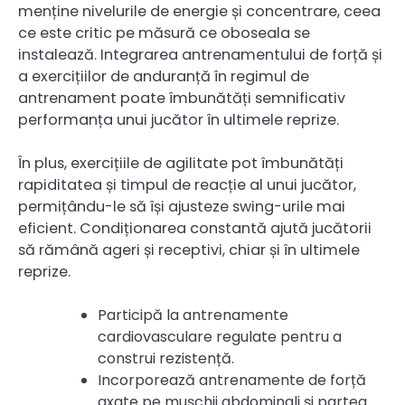
menține nivelurile de energie și concentrare, ceea
ce este critic pe măsură ce oboseala se
instalează. Integrarea antrenamentului de forță și
a exercițiilor de anduranță în regimul de
antrenament poate îmbunătăți semnificativ
performanța unui jucător în ultimele reprize.
În plus, exercițiile de agilitate pot îmbunătăți
rapiditatea și timpul de reacție al unui jucător,
permițându-le să își ajusteze swing-urile mai
eficient. Condiționarea constantă ajută jucătorii
să rămână ageri și receptivi, chiar și în ultimele
reprize.
Participă la antrenamente
cardiovasculare regulate pentru a
construi rezistență.
Incorporează antrenamente de forță
axate pe mușchii abdominali și partea